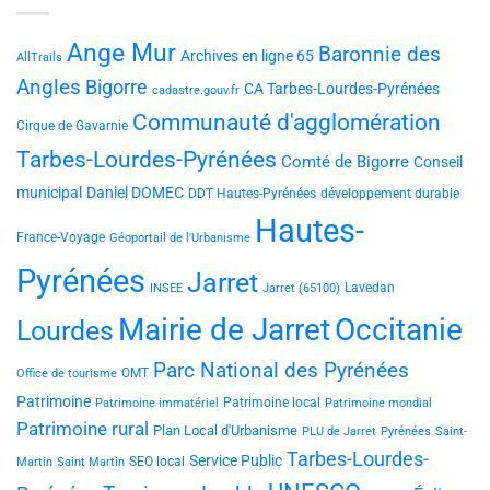
Ange Mur
Baronnie des
Archives en ligne 65
AllTrails
Angles
Bigorre
CA Tarbes-Lourdes-Pyrénées
cadastre.gouv.fr
Communauté d'agglomération
Cirque de Gavarnie
Tarbes-Lourdes-Pyrénées
Comté de Bigorre
Conseil
municipal
Daniel DOMEC
DDT Hautes-Pyrénées
développement durable
Hautes-
France-Voyage
Géoportail de l'Urbanisme
Pyrénées
Jarret
Lavedan
INSEE
Jarret (65100)
Mairie de Jarret
Occitanie
Lourdes
Parc National des Pyrénées
OMT
Office de tourisme
Patrimoine
Patrimoine local
Patrimoine immatériel
Patrimoine mondial
Patrimoine rural
Plan Local d'Urbanisme
PLU de Jarret
Pyrénées
Saint-
Tarbes-Lourdes-
Service Public
SEO local
Martin
Saint Martin