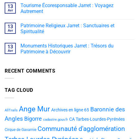
Tourisme Écoresponsable Jarret : Voyagez
13
Avr
Autrement
Patrimoine Religieux Jarret : Sanctuaires et
13
Avr
Spiritualité
Monuments Historiques Jarret : Trésors du
13
Avr
Patrimoine à Découvrir
RECENT COMMENTS
TAG CLOUD
Ange Mur
Baronnie des
Archives en ligne 65
AllTrails
Angles
Bigorre
CA Tarbes-Lourdes-Pyrénées
cadastre.gouv.fr
Communauté d'agglomération
Cirque de Gavarnie