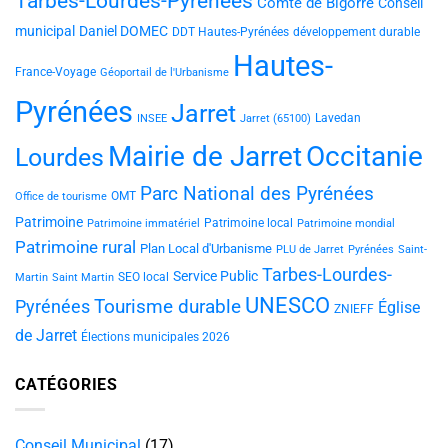
Tarbes-Lourdes-Pyrénées
Comté de Bigorre
Conseil
municipal
Daniel DOMEC
DDT Hautes-Pyrénées
développement durable
Hautes-
France-Voyage
Géoportail de l'Urbanisme
Pyrénées
Jarret
Lavedan
INSEE
Jarret (65100)
Mairie de Jarret
Occitanie
Lourdes
Parc National des Pyrénées
OMT
Office de tourisme
Patrimoine
Patrimoine local
Patrimoine immatériel
Patrimoine mondial
Patrimoine rural
Plan Local d'Urbanisme
PLU de Jarret
Pyrénées
Saint-
Tarbes-Lourdes-
Service Public
SEO local
Martin
Saint Martin
UNESCO
Tourisme durable
Pyrénées
Église
ZNIEFF
de Jarret
Élections municipales 2026
CATÉGORIES
Conseil Municipal
(17)