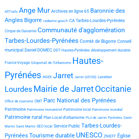
Ange Mur
Baronnie des
Archives en ligne 65
AllTrails
Angles
Bigorre
CA Tarbes-Lourdes-Pyrénées
cadastre.gouv.fr
Communauté d'agglomération
Cirque de Gavarnie
Tarbes-Lourdes-Pyrénées
Comté de Bigorre
Conseil
municipal
Daniel DOMEC
DDT Hautes-Pyrénées
développement durable
Hautes-
France-Voyage
Géoportail de l'Urbanisme
Pyrénées
Jarret
Lavedan
INSEE
Jarret (65100)
Mairie de Jarret
Occitanie
Lourdes
Parc National des Pyrénées
OMT
Office de tourisme
Patrimoine
Patrimoine local
Patrimoine immatériel
Patrimoine mondial
Patrimoine rural
Plan Local d'Urbanisme
PLU de Jarret
Pyrénées
Saint-
Tarbes-Lourdes-
Service Public
SEO local
Martin
Saint Martin
UNESCO
Tourisme durable
Pyrénées
Église
ZNIEFF