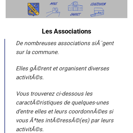
Passer
au
contenu
Les Associations
De nombreuses associations siĂ¨gent
sur la commune.
Elles gĂ©rent et organisent diverses
activitĂ©s.
Vous trouverez ci-dessous les
caractĂ©ristiques de quelques-unes
d’entre elles et leurs coordonnĂ©es si
vous Ăªtes intĂ©ressĂ©(es) par leurs
activitĂ©s.