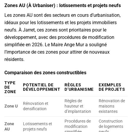
Zones AU (À Urbaniser) : lotissements et projets neufs
Les zones AU sont des secteurs en cours d’urbanisation,
idéaux pour les lotissements et les projets immobiliers
neufs. À Jarret, ces zones sont prioritaires pour le
développement, avec des procédures de modification
simplifiée en 2026. Le Maire Ange Mur a souligné
l’importance de ces zones pour attirer de nouveaux
résidents.
Comparaison des zones constructibles
TYPE
POTENTIEL DE
RÈGLES
EXEMPLES
DE
DÉVELOPPEMENT
D’URBANISME
DE PROJETS
ZONE
Règles de
Rénovation de
Rénovation et
Zone U
hauteur et
maisons
densification
d’implantation
existantes
Procédures de
Construction
Zone
Lotissements et
modification
de logements
AU
projets neufs
simplifiée
neufs