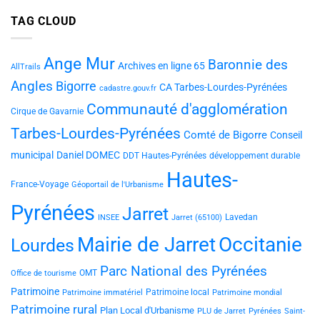
TAG CLOUD
Ange Mur
Baronnie des
Archives en ligne 65
AllTrails
Angles
Bigorre
CA Tarbes-Lourdes-Pyrénées
cadastre.gouv.fr
Communauté d'agglomération
Cirque de Gavarnie
Tarbes-Lourdes-Pyrénées
Comté de Bigorre
Conseil
municipal
Daniel DOMEC
DDT Hautes-Pyrénées
développement durable
Hautes-
France-Voyage
Géoportail de l'Urbanisme
Pyrénées
Jarret
Lavedan
INSEE
Jarret (65100)
Mairie de Jarret
Occitanie
Lourdes
Parc National des Pyrénées
OMT
Office de tourisme
Patrimoine
Patrimoine local
Patrimoine immatériel
Patrimoine mondial
Patrimoine rural
Plan Local d'Urbanisme
PLU de Jarret
Pyrénées
Saint-