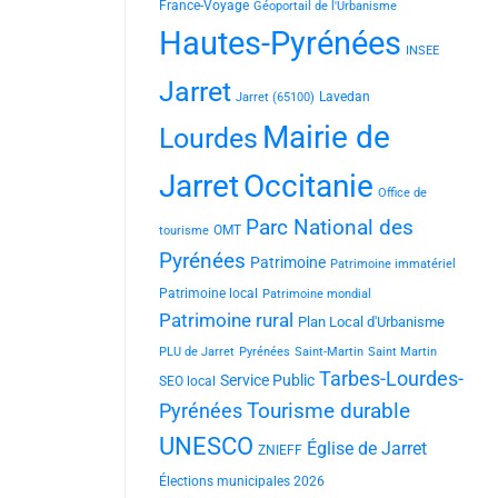
France-Voyage
Géoportail de l'Urbanisme
Hautes-Pyrénées
INSEE
Jarret
Lavedan
Jarret (65100)
Mairie de
Lourdes
Jarret
Occitanie
Office de
Parc National des
OMT
tourisme
Pyrénées
Patrimoine
Patrimoine immatériel
Patrimoine local
Patrimoine mondial
Patrimoine rural
Plan Local d'Urbanisme
PLU de Jarret
Pyrénées
Saint-Martin
Saint Martin
Tarbes-Lourdes-
Service Public
SEO local
Tourisme durable
Pyrénées
UNESCO
Église de Jarret
ZNIEFF
Élections municipales 2026