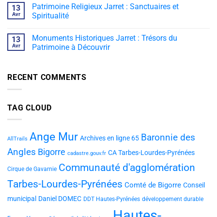
Patrimoine Religieux Jarret : Sanctuaires et
13
Avr
Spiritualité
Monuments Historiques Jarret : Trésors du
13
Avr
Patrimoine à Découvrir
RECENT COMMENTS
TAG CLOUD
Ange Mur
Baronnie des
Archives en ligne 65
AllTrails
Angles
Bigorre
CA Tarbes-Lourdes-Pyrénées
cadastre.gouv.fr
Communauté d'agglomération
Cirque de Gavarnie
Tarbes-Lourdes-Pyrénées
Comté de Bigorre
Conseil
municipal
Daniel DOMEC
DDT Hautes-Pyrénées
développement durable
Hautes-