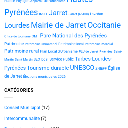
France-Voyage
Géoportail de l'Urbanisme
Pyrénées
Jarret
Lavedan
INSEE
Jarret (65100)
Mairie de Jarret
Occitanie
Lourdes
Parc National des Pyrénées
OMT
Office de tourisme
Patrimoine
Patrimoine local
Patrimoine immatériel
Patrimoine mondial
Patrimoine rural
Plan Local d'Urbanisme
PLU de Jarret
Pyrénées
Saint-
Tarbes-Lourdes-
Service Public
SEO local
Martin
Saint Martin
UNESCO
Tourisme durable
Pyrénées
Église
ZNIEFF
de Jarret
Élections municipales 2026
CATÉGORIES
Conseil Municipal
(17)
Intercommunalite
(7)