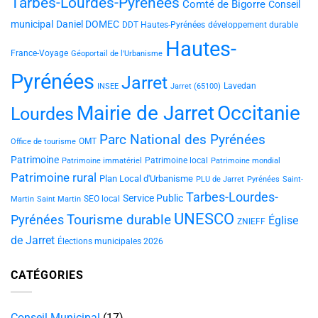
Tarbes-Lourdes-Pyrénées
Comté de Bigorre
Conseil
municipal
Daniel DOMEC
DDT Hautes-Pyrénées
développement durable
Hautes-
France-Voyage
Géoportail de l'Urbanisme
Pyrénées
Jarret
Lavedan
INSEE
Jarret (65100)
Mairie de Jarret
Occitanie
Lourdes
Parc National des Pyrénées
OMT
Office de tourisme
Patrimoine
Patrimoine local
Patrimoine immatériel
Patrimoine mondial
Patrimoine rural
Plan Local d'Urbanisme
PLU de Jarret
Pyrénées
Saint-
Tarbes-Lourdes-
Service Public
SEO local
Martin
Saint Martin
UNESCO
Tourisme durable
Pyrénées
Église
ZNIEFF
de Jarret
Élections municipales 2026
CATÉGORIES
Conseil Municipal
(17)