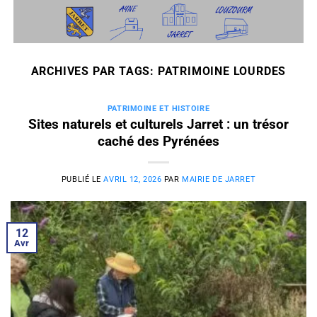
Passer
au
contenu
ARCHIVES PAR TAGS:
PATRIMOINE LOURDES
PATRIMOINE ET HISTOIRE
Sites naturels et culturels Jarret : un trésor
caché des Pyrénées
PUBLIÉ LE
AVRIL 12, 2026
PAR
MAIRIE DE JARRET
12
Avr