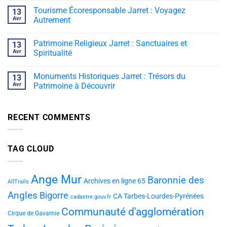
Tourisme Écoresponsable Jarret : Voyagez
13
Avr
Autrement
Patrimoine Religieux Jarret : Sanctuaires et
13
Avr
Spiritualité
Monuments Historiques Jarret : Trésors du
13
Avr
Patrimoine à Découvrir
RECENT COMMENTS
TAG CLOUD
Ange Mur
Baronnie des
Archives en ligne 65
AllTrails
Angles
Bigorre
CA Tarbes-Lourdes-Pyrénées
cadastre.gouv.fr
Communauté d'agglomération
Cirque de Gavarnie